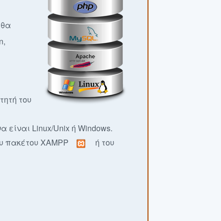
 θα
n,
τητή του
 είναι Linux/Unix ή Windows.
ου πακέτου XAMPP
ή του