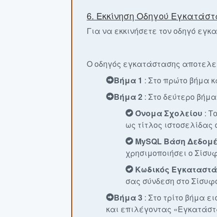
6. Εκκίνηση Οδηγού Εγκατάσ
Για να εκκινήσετε τον οδηγό εγκ
Ο οδηγός εγκατάστασης αποτελείτ
Βήμα 1
: Στο πρώτο βήμα 
Βήμα 2
: Στο δεύτερο βήμ
Όνομα Σχολείου
: Τ
ως τίτλος ιστοσελίδας 
MySQL Βάση Δεδομ
χρησιμοποιήσει ο Σίσυφ
Κωδικός Εγκαταστά
σας σύνδεση στο Σίσυφ
Βήμα 3
: Στο τρίτο βήμα ε
και επιλέγοντας «Εγκατάστ