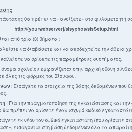
τασης
ατάστασης θα πρέπει να «ανοίξετε» στο φυλομετρητή σ
http://{yourwebserver}/sisyphos/sisSetup.html
αι από τρία (3) βήματα :
καλείστε να διαβάσετε και να αποδεχτείτε την άδεια χρ
α καλείστε να ορίσετε τις παραμέτρους συστήματος.
ο όνομα σχολείου εμφανίζεται στην αρχική οθόνη σύνδε
σε όλες τις φόρμες του Σίσυφου.
ένων
: Εισάγετε τα στοιχεία της βάσης δεδομένων που θ
ος.
τη
: Για την πραγματοποίηση της εγκατάστασης και την
ο θα πρέπει να ορίσετε έναν ισχυρό κωδικό εγκαταστάτ
ισάγετε εκ νέου τον κωδικό εγκαταστάτη (που ορίσατε στ
αση», εισάγονται στη βάση δεδομένων όλα τα απαραίτ