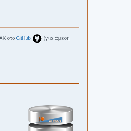
ΛΑΚ στο
GitHub
(για άμεση