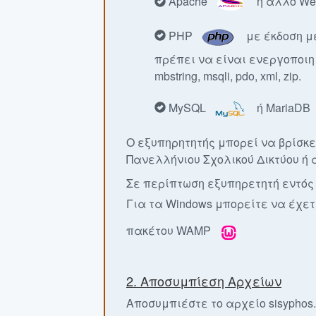
Apache
ή άλλο Web
PHP
με έκδοση με
πρέπει να είναι ενεργοποιημέ
mbstring, msqli, pdo, xml, zip.
MySQL
ή MariaDB
Ο εξυπηρητητής μπορεί να βρίσκετ
Πανελλήνιου Σχολικού Δικτύου ή
Σε περίπτωση εξυπηρετητή εντός τ
Για τα Windows μπορείτε να έχε
πακέτου WAMP
2. Αποσυμπίεση Αρχείων
Αποσυμπιέστε το αρχείο sisyphos.