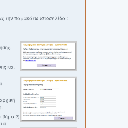
ας την παρακάτω ιστοσελίδα :
ήσης.
σης και
α
 αρχική
η.
ο βήμα 2)
ητα