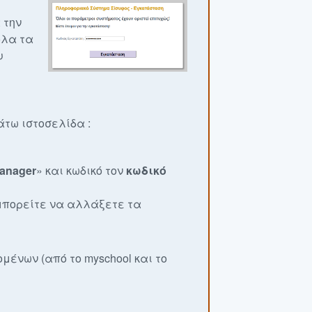
 την
όλα τα
υ
άτω ιστοσελίδα :
anager
» και κωδικό τον
κωδικό
μπορείτε να αλλάξετε τα
μένων (από το myschool και το