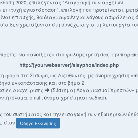
 έκδοση 2020, επιλέγοντας "Διαγραφή των αρχείων
 επιτυχή εγκατάσταση", επιλογή που προτείνεται, μετά
ίναι επιτυχής, θα διαγραφούν για λόγους ασφάλειας 
ία δεν χρειάζονται στη συνέχεια για τη λειτουργία το
 πρέπει να «ανοίξετε» στο φυλομετρητή σας την παρακ
http://{yourwebserver}/sisyphos/index.php
η φορά στο Σίσυφο, ως Διευθυντής, με όνομα χρήστη «
m
δηγό εγκατάστασης και στο βήμα 2.
ασίες Διαχείρισης
(Σύστημα) Λογαριασμοί Χρηστών» 
τή (όνομα, email, όνομα χρήστη και κωδικό).
ς του συστήματος και την εισαγωγή των εξωτερικών δεδο
τε στον
Οδηγό Εκκίνησης