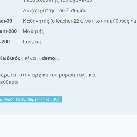
:
Διαχειριστής του Σίσυφου
her-30
:
Καθηγητής (ο teacher-22 είναι και υπεύθυνος τ
dent-200
:
Μαθητής
t-200
:
Γονέας
Κωδικός»
είναι
«demo»
.
έρεται στην αρχική του μορφή τακτικά.
λεύθερα!
Σύνδεση σε εξυπηρετητή του SCH